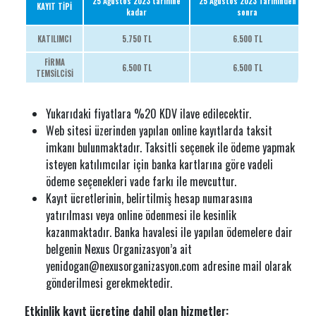
25 Ağustos 2023 tarihine
25 Ağustos 2023 Tarihinden
KAYIT TİPİ
kadar
sonra
KATILIMCI
5.750 TL
6.500 TL
FİRMA
6.500 TL
6.500 TL
TEMSİLCİSİ
Yukarıdaki fiyatlara %20 KDV ilave edilecektir.
Web sitesi üzerinden yapılan online kayıtlarda taksit
imkanı bulunmaktadır. Taksitli seçenek ile ödeme yapmak
isteyen katılımcılar için banka kartlarına göre vadeli
ödeme seçenekleri vade farkı ile mevcuttur.
Kayıt ücretlerinin, belirtilmiş hesap numarasına
yatırılması veya online ödenmesi ile kesinlik
kazanmaktadır. Banka havalesi ile yapılan ödemelere dair
belgenin Nexus Organizasyon’a ait
yenidogan@nexusorganizasyon.com adresine mail olarak
gönderilmesi gerekmektedir.
Etkinlik kayıt ücretine dahil olan hizmetler: