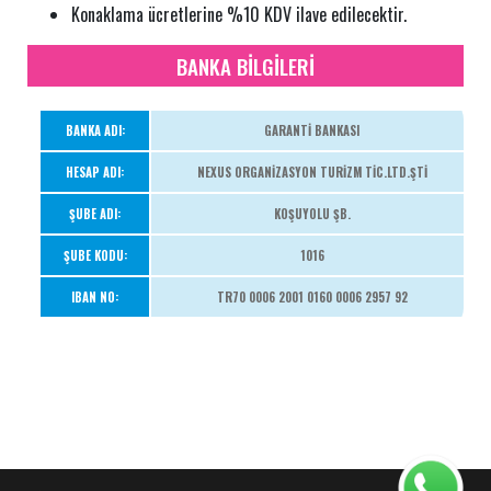
Konaklama ücretlerine %10 KDV ilave edilecektir.
BANKA BİLGİLERİ
BANKA ADI:
GARANTİ BANKASI
HESAP ADI:
NEXUS ORGANİZASYON TURİZM TİC.LTD.ŞTİ
ŞUBE ADI:
KOŞUYOLU ŞB.
ŞUBE KODU:
1016
IBAN NO:
TR70 0006 2001 0160 0006 2957 92