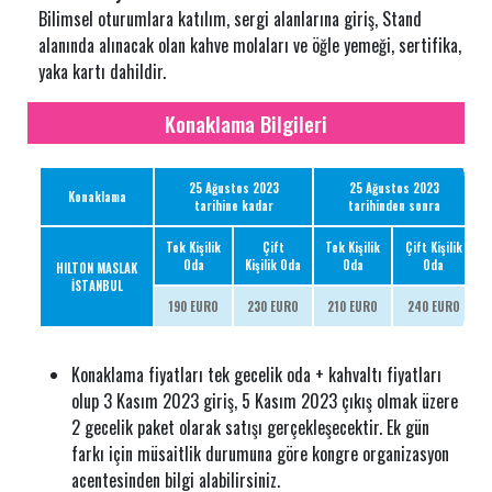
Bilimsel oturumlara katılım, sergi alanlarına giriş, Stand
alanında alınacak olan kahve molaları ve öğle yemeği, sertifika,
yaka kartı dahildir.
Konaklama Bilgileri
25 Ağustos 2023
25 Ağustos 2023
Konaklama
tarihine kadar
tarihinden sonra
Tek Kişilik
Çift
Tek Kişilik
Çift Kişilik
Oda
Kişilik Oda
Oda
Oda
HILTON MASLAK
İSTANBUL
190 EURO
230 EURO
210 EURO
240 EURO
Konaklama fiyatları tek gecelik oda + kahvaltı fiyatları
olup 3 Kasım 2023 giriş, 5 Kasım 2023 çıkış olmak üzere
2 gecelik paket olarak satışı gerçekleşecektir. Ek gün
farkı için müsaitlik durumuna göre kongre organizasyon
acentesinden bilgi alabilirsiniz.