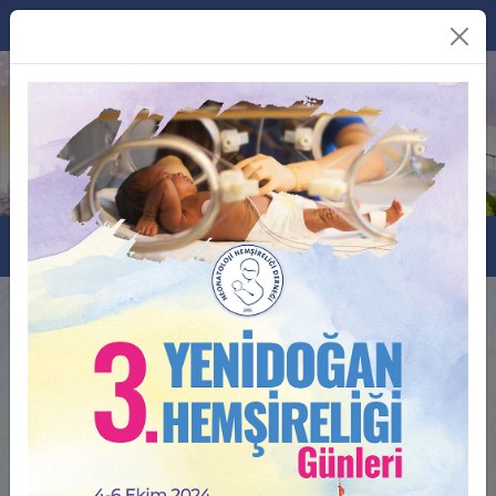
00
Gün
00
Saat
00
Dakika
00
Saniye
İletişim
Bilimsel Sekretarya