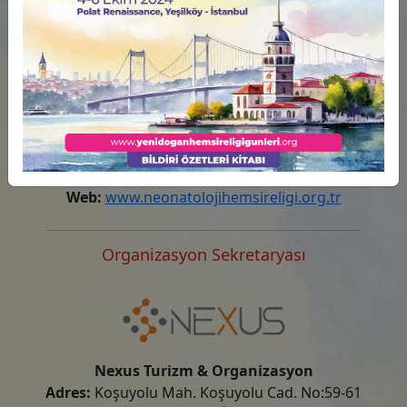
Neonatoloji Hemşireliği Derneği
E-mail:
neonatolojihemsireligidernegi@gmail.com
Web:
www.neonatolojihemsireligi.org.tr
Organizasyon Sekretaryası
Nexus Turizm & Organizasyon
Adres:
Koşuyolu Mah. Koşuyolu Cad. No:59-61