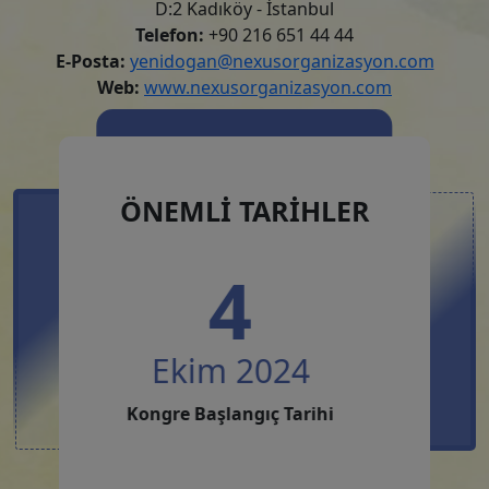
D:2 Kadıköy - İstanbul
Telefon:
+90 216 651 44 44
E-Posta:
yenidogan@nexusorganizasyon.com
Web:
www.nexusorganizasyon.com
ÖNEMLİ TARİHLER
4
Ekim 2024
Ekim
Kongre Başlangıç Tarihi
Kongre Bit