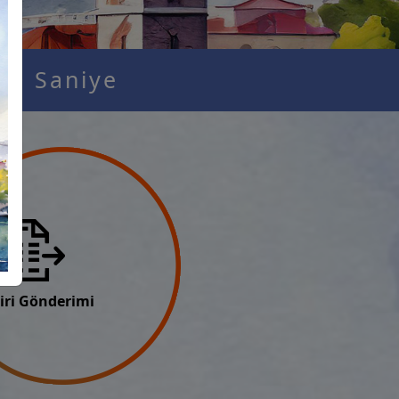
00
Saniye
diri Gönderimi