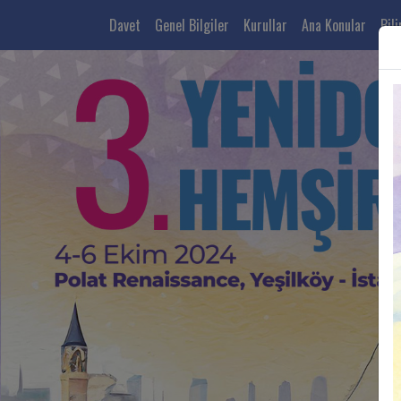
(current)
Davet
Genel Bilgiler
Kurullar
Ana Konular
Bil