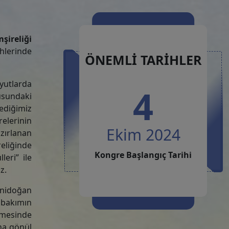
şireliği
hlerinde
ÖNEMLİ TARİHLER
yutlarda
4
6
usundaki
ediğimiz
relerinin
Ekim 2024
Ekim 2024
azırlanan
eliğinde
Kongre Başlangıç Tarihi
Kongre Bitiş Tarihi
eri” ile
z.
Yenidoğan
 bakımın
nmesinde
na gönül