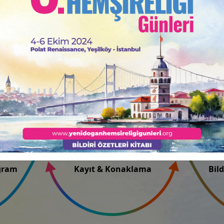
00
Saat
00
Dakika
Bil
ogram
Kayıt & Konaklama