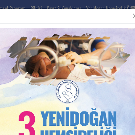
imsel Program
Bildiri
Kayıt & Konaklama
Yenidoğan Hemşirelik Ödül