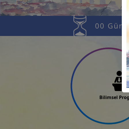
00
Gün
Bilimsel Pr