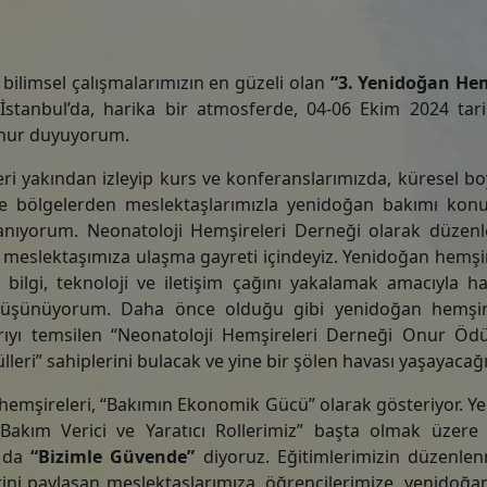
bilimsel çalışmalarımızın en güzeli olan
“3. Yenidoğan Hem
 İstanbul’da, harika bir atmosferde, 04-06 Ekim 2024 tari
onur duyuyorum.
ri yakından izleyip kurs ve konferanslarımızda, küresel bo
4
6
e ve bölgelerden meslektaşlarımızla yenidoğan bakımı kon
inanıyorum. Neonatoloji Hemşireleri Derneği olarak düzenl
a meslektaşımıza ulaşma gayreti içindeyiz. Yenidoğan hemşi
Ekim 2024
Ekim 2024
, bilgi, teknoloji ve iletişim çağını yakalamak amacıyla h
zı düşünüyorum. Daha önce olduğu gibi yenidoğan hemşir
ongre Başlangıç Tarihi
Kongre Bitiş Tarihi
ıyı temsilen “Neonatoloji Hemşireleri Derneği Onur Ödüll
leri” sahiplerini bulacak ve yine bir şölen havası yaşayacağı
a hemşireleri, “Bakımın Ekonomik Gücü” olarak gösteriyor. 
Bakım Verici ve Yaratıcı Rollerimiz” başta olmak üzere
l da
“Bizimle Güvende”
diyoruz. Eğitimlerimizin düzenle
rini paylaşan meslektaşlarımıza, öğrencilerimize, yenidoğa