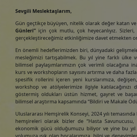
Sevgili Meslektaşlarım,
Gün geçtikçe büyüyen, nitelik olarak değer katan ve 
Günleri”
için çok mutlu, çok heyecanlıyız. Sizleri,
gerçekleştireceğimiz etkinliğimize davet etmekten 
En önemli hedeflerimizden biri, dünyadaki gelişmele
mesleğimizi tartışabilmek. Bu yıl yine farklı ülk
bilimsel paylaşımlarımızın çok verimli olacağına 
kurs ve workshopların sayısını artırma ve daha fazl
spesifik rollerini içeren yeni kurslarımıza, değişen
workshop ve atölyelerimize ilgiyle katılacağını
K
göstermiş oldukları üstün hizmet, gayret ve başar
bilimsel araştırma kapsamında “Bildiri ve Makale Ödül
Uluslararası Hemşirelik Konseyi, 2024 yılı temasınd
hemşireleri olarak bizler de “Hasta Savunucusu, 
ekonomik gücü olduğumuzu biliyor ve yine bu yı
yolumuza ışık olan hocalarımıza, bilgi ve deneyimle