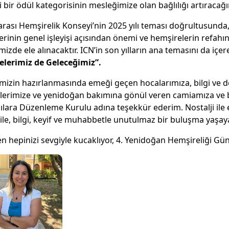
ni bir ödül kategorisinin mesleğimize olan bağlılığı artıracağ
arası Hemşirelik Konseyi’nin 2025 yılı teması doğrultusunda, 
erinin genel işleyişi açısından önemi ve hemşirelerin refahı
zde ele alınacaktır. ICN’in son yılların ana temasını da içer
lerimiz de Geleceğimiz”.
izin hazırlanmasında emeği geçen hocalarımıza, bilgi ve d
lerimize ve yenidoğan bakımına gönül veren camiamıza ve 
cılara Düzenleme Kurulu adına teşekkür ederim. Nostalji ile e
l ile, bilgi, keyif ve muhabbetle unutulmaz bir buluşma yaş
n hepinizi sevgiyle kucaklıyor, 4. Yenidoğan Hemşireliği G