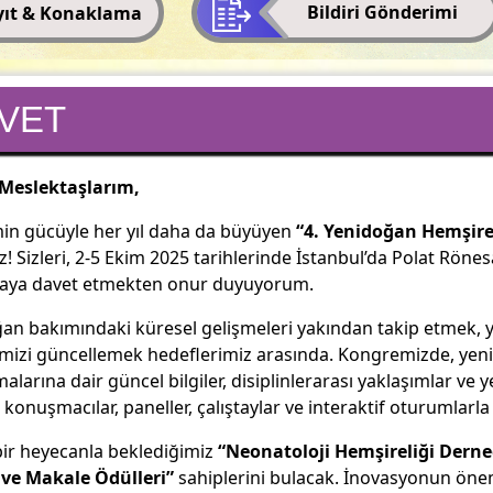
Bildiri Gönderimi
yıt & Konaklama
VET
 Meslektaşlarım,
in gücüyle her yıl daha da büyüyen
“4. Yenidoğan Hemşirel
iz! Sizleri, 2-5 Ekim 2025 tarihlerinde İstanbul’da Polat Röne
aya davet etmekten onur duyuyorum.
an bakımındaki küresel gelişmeleri yakından takip etmek, y
rimizi güncellemek hedeflerimiz arasında. Kongremizde, yeni
larına dair güncel bilgiler, disiplinlerarası yaklaşımlar ve ye
i konuşmacılar, paneller, çalıştaylar ve interaktif oturumlarla
ir heyecanla beklediğimiz
“Neonatoloji Hemşireliği Derne
i ve Makale Ödülleri”
sahiplerini bulacak. İnovasyonun önem