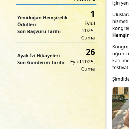
için ye
1
Uluslar
Yenidoğan Hemşirelik
hizmetl
Eylül
Ödülleri
kongremi
2025,
Son Başvuru Tarihi
Hemşire
Cuma
Kongrem
26
öğrenci
Ayak İzi Hikayeleri
katılım
Eylül 2025,
Son Gönderim Tarihi
festiva
Cuma
Şimdide