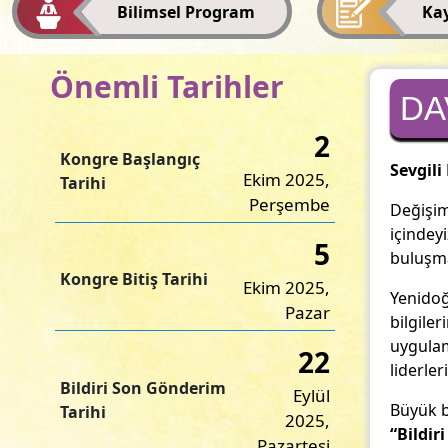
Bilimsel Program
Ka
Önemli Tarihler
DA
2
Kongre Başlangıç
Sevgili
Ekim 2025,
Tarihi
Perşembe
Değişim
içindey
5
buluşm
Kongre Bitiş Tarihi
Ekim 2025,
Yenidoğ
Pazar
bilgile
uygulama
22
liderler
Bildiri Son Gönderim
Eylül
Büyük b
Tarihi
2025,
“Bildir
Pazartesi